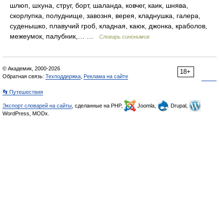
шлюп, шхуна, струг, борт, шаланда, ковчег, каик, шнява,
скорлупка, полуднище, завозня, верея, кладнушка, галера,
суденышко, плавучий гроб, кладная, каюк, джонка, краболов,
межеумок, палубник,… …
Словарь синонимов
© Академик, 2000-2026
18+
Обратная связь:
Техподдержка
,
Реклама на сайте
👣 Путешествия
Экспорт словарей на сайты
, сделанные на PHP,
Joomla,
Drupal,
WordPress, MODx.